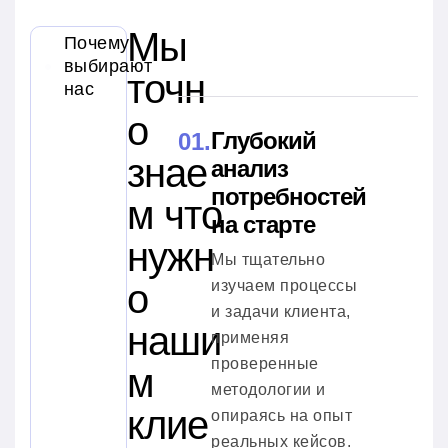
Мы
Почему
выбирают
точн
нас
о
Глубокий
знае
анализ
потребностей
м что
на старте
нужн
Мы тщательно
о
изучаем процессы
и задачи клиента,
наши
применяя
проверенные
м
методологии и
клие
опираясь на опыт
реальных кейсов.