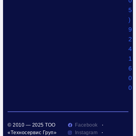
0
5
)
9
2
4
1
6
0
0
© 2010 — 2025 ТОО
Facebook
«Техносервис Груп»
Instagram