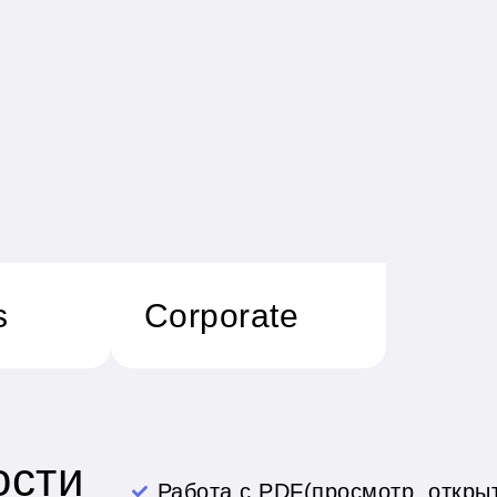
s
Corporate
ости
Работа с PDF(просмотр, открыт