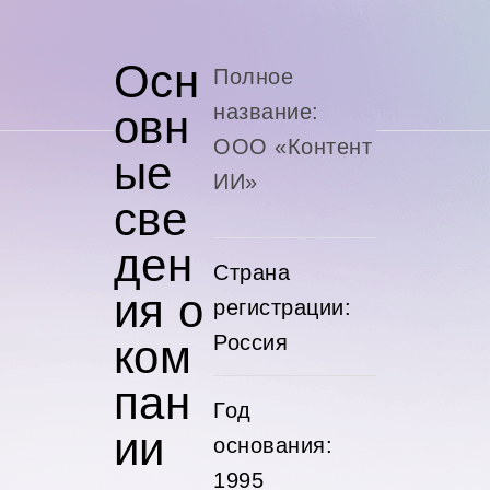
Осн
Полное
название:
овн
ООО «Контент
ые
ИИ»
све
ден
Страна
ия о
регистрации:
Россия
ком
пан
Год
ии
основания:
1995