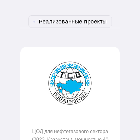
Реализованные проекты
ра
ЦОД для нефтегазового сектора
Ц
600
(2023, Казахстан), мощностью 40
(2