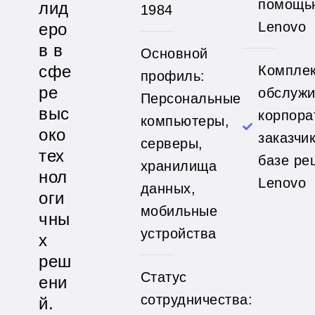
помощь
лид
1984
Lenovo
еро
в в
Основной
сфе
Компле
профиль:
ре
обслуж
Персональные
выс
корпора
компьютеры,
око
заказчи
серверы,
тех
базе ре
хранилища
нол
Lenovo
данных,
оги
мобильные
чны
устройства
х
реш
Статус
ени
сотрудничества:
й.