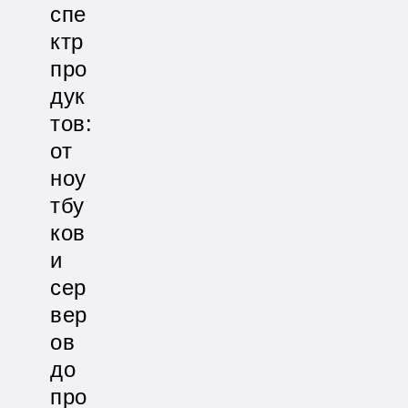
спе
ктр
про
дук
тов:
от
ноу
тбу
ков
и
сер
вер
ов
до
про