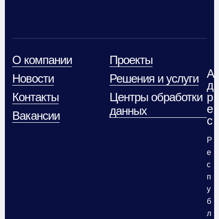
О компании
Проекты
А
Новости
Решения и услуги
д
Контакты
Центры обработки
р
е
данных
Вакансии
с
Р
е
с
п
у
б
л