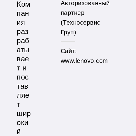
Авторизованный
Ком
пан
партнер
ия
(Техносервис
раз
Груп)
раб
аты
Сайт:
вае
www.lenovo.com
т и
пос
тав
ляе
т
шир
оки
й