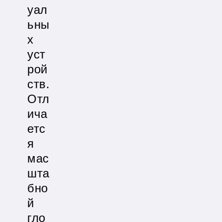
уал
ьны
х
уст
рой
ств.
Отл
ича
етс
я
мас
шта
бно
й
гло