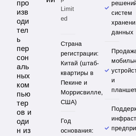
про
решений
Limit
изв
систем
ed
оди
хранени
тел
данных
ь
Страна
пер
Продаж
регистрации:
сон
мобиль
Китай (штаб-
аль
устройс
квартиры в
ных
и
Пекине и
ком
планше
Моррисвилле,
пью
США)
тер
Поддерж
ов и
инфраст
оди
Год
предпри
н из
основания: