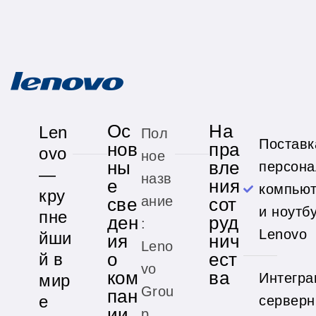
Ос
На
Len
Пол
Поставк
нов
пра
ovo
ное
ны
вле
персон
—
назв
е
ния
компью
кру
ание
све
сот
и ноутб
пне
ден
руд
:
Lenovo
йши
ия
нич
Leno
о
ест
й в
vo
ком
ва
Интегра
мир
Grou
пан
е
сервер
ии
p