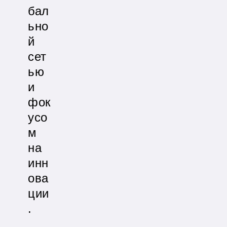
бал
ьно
й
сет
ью
и
фок
усо
м
на
инн
ова
ции
.