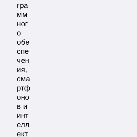
гра
мм
ног
о
обе
спе
чен
ия,
сма
ртф
оно
в и
инт
елл
ект