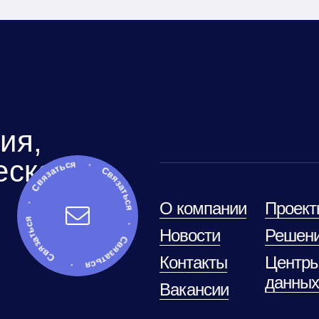
ия,
Связаться · Связаться · Связаться · Связаться ·
еское
О компании
Проект
Новости
Решени
Контакты
Центры
данны
Вакансии