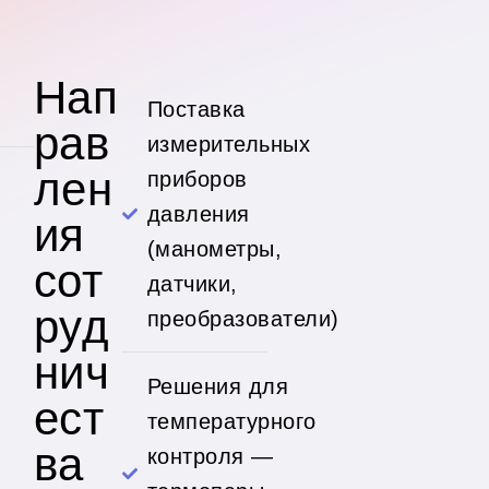
Нап
Поставка
рав
измерительных
лен
приборов
давления
ия
(манометры,
сот
датчики,
руд
преобразователи)
нич
Решения для
ест
температурного
ва
контроля —