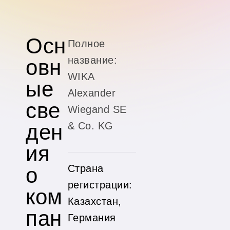
Осн
Полное
название:
овн
WIKA
ые
Alexander
све
Wiegand SE
ден
& Co. KG
ия
Страна
о
регистрации:
ком
Казахстан,
пан
Германия