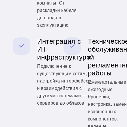
комнаты. От
раскладки кабеля
до ввода в
эксплуатацию.
Интеграция с
Техническо
ИТ-
обслуживан
инфраструктурой
и
регламентн
Подключение к
работы
существующим сетям,
настройка интерфейсов
Ежеквартальные
и взаимодействия с
ежегодные
другими системами — от
проверки,
серверов до облаков.
настройка, замен
изношенных
компонентов,
ведение