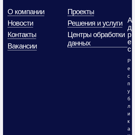
О компании
Проекты
А
Новости
Решения и услуги
д
Контакты
Центры обработки
р
е
данных
Вакансии
с
Р
е
с
п
у
б
л
и
к
а