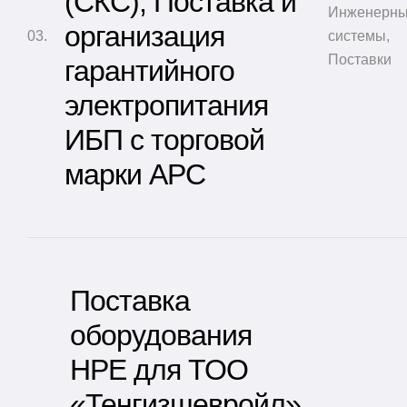
(СКС), Поставка и
Инженерн
организация
системы
,
Поставки
гарантийного
электропитания
ИБП с торговой
марки АРС
Поставка
оборудования
HPE для ТОО
«Тенгизшевройл»